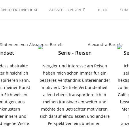
KÜNSTLER EINBLICKE
AUSSTELLUNGEN
BLOG
KON
indset
Serie - Reisen
Se
 dass abstrakte
Neugier und Interesse am Reisen
Ic
er hinsichtlich
haben mich schon immer für ein
zei
spirieren kann.
besseres Verständnis untereinander
hekti
it meiner Kunst
motiviert. Die tiefe Verbundenheit
zu fi
n Sichtweisen
allen Lebens transportiere ich in
Golfs
rmutigen, aus
meinen Kunstwerken weiter und
bewu
nkmustern
möchte den Betrachter motivieren,
Men
er innere und
sich darauf einzulassen und andere
d eigene Werte
Perspektiven einzunehmen.
anz