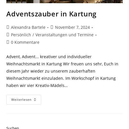
Adventszauber in Kartung
Beitrags-
Beitrag
Alexandra Bartele
November 7, 2024
Autor:
veröffentlicht:
Beitrags-
Persönlich
/
Veranstaltungen und Termine
Kategorie:
Beitrags-
0 Kommentare
Kommentare:
Advent, Advent... kreativer und individueller
Weihnachtsmarkt in Kartung Wir freuen uns sehr, Euch in
diesem Jahr wieder zu unserem zauberhaften
Weihnachtsmarkt einzuladen. Im Workschopf in Kartung
haben wir vier Kreativ-Mädels…
Adventszauber
Weiterlesen
In
Kartung
Suchen