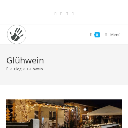
Zum
Inhalt
springen
Menü
0
Glühwein
>
Blog
>
Glühwein