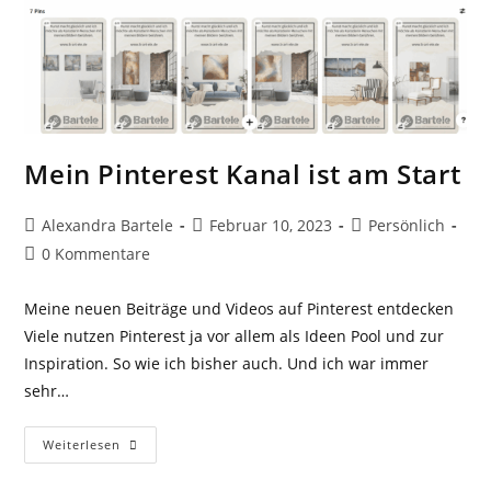
Mein Pinterest Kanal ist am Start
Beitrags-
Beitrag
Beitrags-
Alexandra Bartele
Februar 10, 2023
Persönlich
Autor:
veröffentlicht:
Kategorie:
Beitrags-
0 Kommentare
Kommentare:
Meine neuen Beiträge und Videos auf Pinterest entdecken
Viele nutzen Pinterest ja vor allem als Ideen Pool und zur
Inspiration. So wie ich bisher auch. Und ich war immer
sehr…
Mein
Weiterlesen
Pinterest
Kanal
Ist