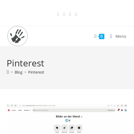
Zum
Inhalt
springen
Menü
0
Pinterest
>
Blog
>
Pinterest