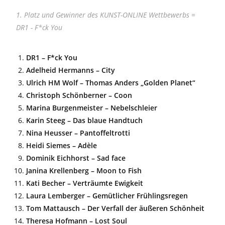
1. Platz und Gewinner des KUNST-ONLINE Wettbewerbs =
DR1 - F*ck You
DR1 – F*ck You
Adelheid Hermanns – City
Ulrich HM Wolf – Thomas Anders „Golden Planet“
Christoph Schönberner – Coon
Marina Burgenmeister – Nebelschleier
Karin Steeg – Das blaue Handtuch
Nina Heusser – Pantoffeltrotti
Heidi Siemes – Adèle
Dominik Eichhorst – Sad face
Janina Krellenberg – Moon to Fish
Kati Becher – Verträumte Ewigkeit
Laura Lemberger – Gemütlicher Frühlingsregen
Tom Mattausch – Der Verfall der äußeren Schönheit
Theresa Hofmann – Lost Soul