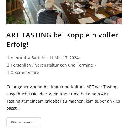
ART TASTING bei Kopp ein voller
Erfolg!
Beitrags-
Beitrag
Alexandra Bartele
Mai 17, 2024
Autor:
veröffentlicht:
Beitrags-
Persönlich
/
Veranstaltungen und Termine
Kategorie:
Beitrags-
0 Kommentare
Kommentare:
Gelungener Abend bei Kopp und Kultur - ART war Tasting
ausgebucht! Die Idee, Wein und Kunst bei einem ART
Tasting gemeinsam erlebbar zu machen, kam super an - es
passt…
ART
Weiterlesen
TASTING