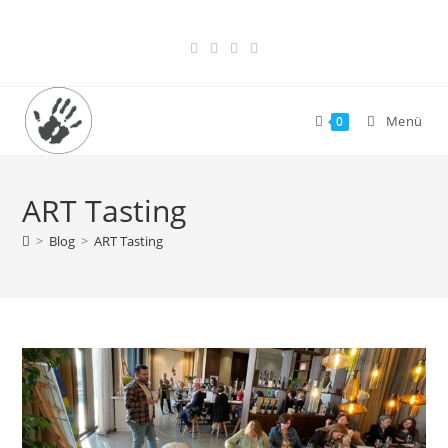
Zum
Inhalt
springen
Menü
0
ART Tasting
>
Blog
>
ART Tasting