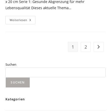
x 20 cm Serie 1: Gesunde Abgrenzung für mehr
Lebensqualität Dieses aktuelle Thema…
Neue
Weiterlesen
Serien
„Abgrenzung“,
„Transformation“
Und
„Balance“
1
2
Zur näc
Suchen
SUCHEN
Kategorien