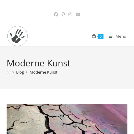
Zum
Inhalt
springen
Menü
0
Moderne Kunst
>
Blog
>
Moderne Kunst