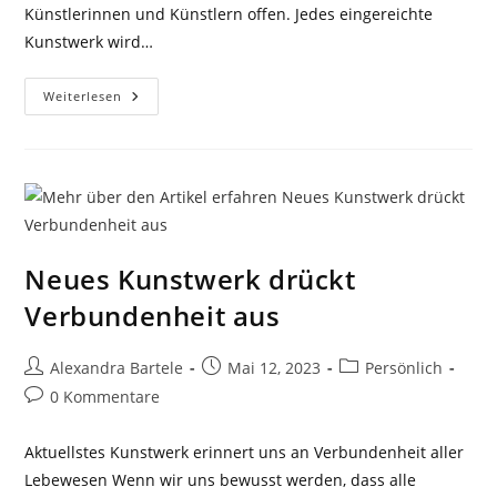
Künstlerinnen und Künstlern offen. Jedes eingereichte
Kunstwerk wird…
Preisverleihung
Weiterlesen
Bei
KUNST
ONLINE!
Neues Kunstwerk drückt
Verbundenheit aus
Beitrags-
Beitrag
Beitrags-
Alexandra Bartele
Mai 12, 2023
Persönlich
Autor:
veröffentlicht:
Kategorie:
Beitrags-
0 Kommentare
Kommentare:
Aktuellstes Kunstwerk erinnert uns an Verbundenheit aller
Lebewesen Wenn wir uns bewusst werden, dass alle