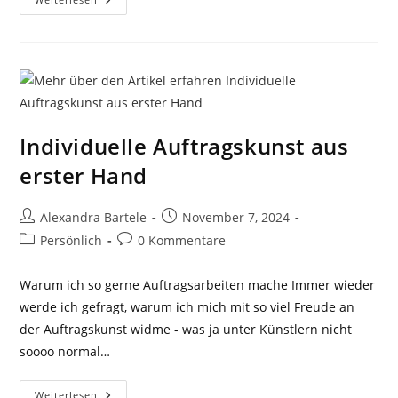
Trifft
Genuss
–
Needle
Gin
Kunstwerke
In
Der
Shopping
Cité
Baden-
Individuelle Auftragskunst aus
Baden
erster Hand
Beitrags-
Beitrag
Alexandra Bartele
November 7, 2024
Autor:
veröffentlicht:
Beitrags-
Beitrags-
Persönlich
0 Kommentare
Kategorie:
Kommentare:
Warum ich so gerne Auftragsarbeiten mache Immer wieder
werde ich gefragt, warum ich mich mit so viel Freude an
der Auftragskunst widme - was ja unter Künstlern nicht
soooo normal…
Individuelle
Weiterlesen