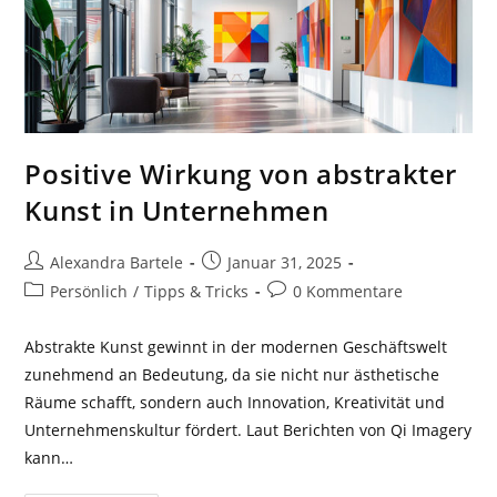
Positive Wirkung von abstrakter
Kunst in Unternehmen
Beitrags-
Beitrag
Alexandra Bartele
Januar 31, 2025
Autor:
veröffentlicht:
Beitrags-
Beitrags-
Persönlich
/
Tipps & Tricks
0 Kommentare
Kategorie:
Kommentare:
Abstrakte Kunst gewinnt in der modernen Geschäftswelt
zunehmend an Bedeutung, da sie nicht nur ästhetische
Räume schafft, sondern auch Innovation, Kreativität und
Unternehmenskultur fördert. Laut Berichten von Qi Imagery
kann…