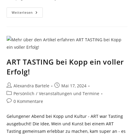
Vernissage
Weiterlesen
Zum
Needle
Gin
Projekt
ART TASTING bei Kopp ein voller
Erfolg!
Beitrags-
Beitrag
Alexandra Bartele
Mai 17, 2024
Autor:
veröffentlicht:
Beitrags-
Persönlich
/
Veranstaltungen und Termine
Kategorie:
Beitrags-
0 Kommentare
Kommentare:
Gelungener Abend bei Kopp und Kultur - ART war Tasting
ausgebucht! Die Idee, Wein und Kunst bei einem ART
Tasting gemeinsam erlebbar zu machen, kam super an - es