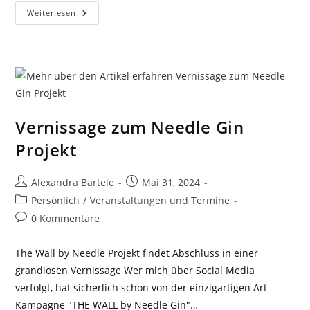
Eine
Weiterlesen
Woche
Siebdruck
In
Der
Sommerakademie
Karlsruhe
Vernissage zum Needle Gin
Projekt
Beitrags-
Beitrag
Alexandra Bartele
Mai 31, 2024
Autor:
veröffentlicht:
Beitrags-
Persönlich
/
Veranstaltungen und Termine
Kategorie:
Beitrags-
0 Kommentare
Kommentare:
The Wall by Needle Projekt findet Abschluss in einer
grandiosen Vernissage Wer mich über Social Media
verfolgt, hat sicherlich schon von der einzigartigen Art
Kampagne "THE WALL by Needle Gin"…