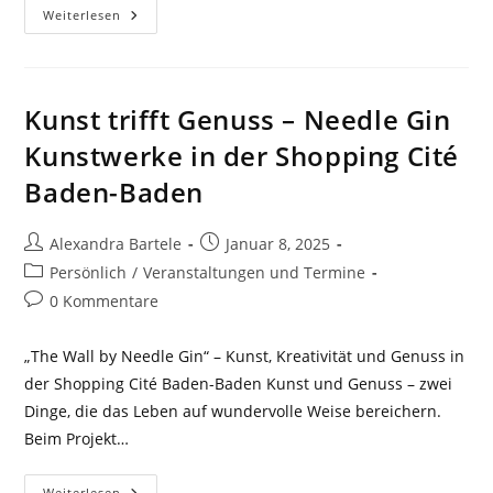
Positive
Weiterlesen
Wirkung
Von
Abstrakter
Kunst
In
Unternehmen
Kunst trifft Genuss – Needle Gin
Kunstwerke in der Shopping Cité
Baden-Baden
Beitrags-
Beitrag
Alexandra Bartele
Januar 8, 2025
Autor:
veröffentlicht:
Beitrags-
Persönlich
/
Veranstaltungen und Termine
Kategorie:
Beitrags-
0 Kommentare
Kommentare:
„The Wall by Needle Gin“ – Kunst, Kreativität und Genuss in
der Shopping Cité Baden-Baden Kunst und Genuss – zwei
Dinge, die das Leben auf wundervolle Weise bereichern.
Beim Projekt…
Kunst
Weiterlesen