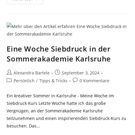
Auftragskunst
Aus
Erster
Hand
Eine Woche Siebdruck in der
Sommerakademie Karlsruhe
Beitrags-
Beitrag
Alexandra Bartele
September 3, 2024
Autor:
veröffentlicht:
Beitrags-
Beitrags-
Persönlich
/
Tipps & Tricks
0 Kommentare
Kategorie:
Kommentare:
Ein kreativer Sommer in Karlsruhe - Meine Woche im
Siebdruck Kurs Letzte Woche hatte ich das große
Vergnügen, an der Sommerakademie Karlsruhe
teilzunehmen und einen inspirierenden Siebdruck-Kurs zu
besuchen. Das…