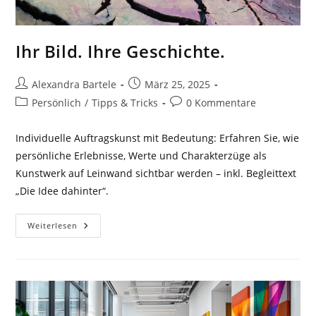
Ihr Bild. Ihre Geschichte.
Beitrags-
Beitrag
Alexandra Bartele
März 25, 2025
Autor:
veröffentlicht:
Beitrags-
Beitrags-
Persönlich
/
Tipps & Tricks
0 Kommentare
Kategorie:
Kommentare:
Individuelle Auftragskunst mit Bedeutung: Erfahren Sie, wie
persönliche Erlebnisse, Werte und Charakterzüge als
Kunstwerk auf Leinwand sichtbar werden – inkl. Begleittext
„Die Idee dahinter“.
Ihr
Weiterlesen
Bild.
Ihre
Geschichte.