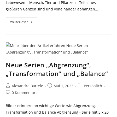
Lebewesen – Mensch, Tier und Pflanzen - Teil eines
größeren Ganzen sind und voneinander abhängen…
Neues
Weiterlesen
Kunstwerk
Drückt
Verbundenheit
Aus
Neue Serien „Abgrenzung“,
„Transformation“ und „Balance“
Beitrags-
Beitrag
Beitrags-
Alexandra Bartele
Mai 1, 2023
Persönlich
Autor:
veröffentlicht:
Kategorie:
Beitrags-
0 Kommentare
Kommentare:
Bilder erinnern an wichtige Werte wie Abgrenzung,
Transformation und Balance Abgrenzung - Serie mit 3 x 20