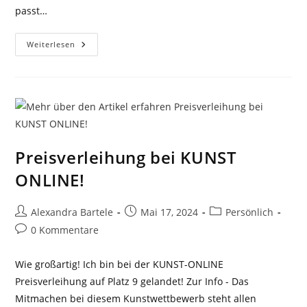
passt…
ART
Weiterlesen
TASTING
Bei
Kopp
Ein
Voller
Erfolg!
Preisverleihung bei KUNST
ONLINE!
Beitrags-
Beitrag
Beitrags-
Alexandra Bartele
Mai 17, 2024
Persönlich
Autor:
veröffentlicht:
Kategorie:
Beitrags-
0 Kommentare
Kommentare:
Wie großartig! Ich bin bei der KUNST-ONLINE
Preisverleihung auf Platz 9 gelandet! Zur Info - Das
Mitmachen bei diesem Kunstwettbewerb steht allen